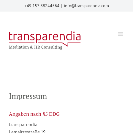
Zum
+49 157 88244564
|
info@transparendia.com
Inhalt
springen
Impressum
Angaben nach §5 DDG
transparendia
Lemaitrestraße 19