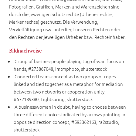
Fotografien, Grafiken, Marken und Warenzeichen sind
durch die jeweiligen Schutzrechte (Urheberrechte,
Markenrechte) geschützt. Die Verwendung,
Vervielfältigung usw. unterliegt unseren Rechten oder
den Rechten der jeweiligen Urheber bzw. Rechteinhaber.
Bildnachweise
Group of businesspeople playing tug-of-war, focus on
hands, #275867048, imtmphoto, shutterstock
Connected teams concept as two groups of ropes
linked and tied together as a metaphor for mediation
between two networks or cooperation unity,
#572189380, Lightspring, shutterstock
A businesswoman in doubt, having to choose between
three different choices indicated by arrows pointing in
opposite direction concept, #593362163, ra2studio,
shutterstock